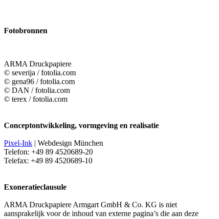
Fotobronnen
ARMA Druckpapiere
©
severija
/ fotolia.com
©
gena96
/ fotolia.com
©
DAN
/ fotolia.com
©
terex
/ fotolia.com
Conceptontwikkeling, vormgeving en realisatie
Pixel-Ink
| Webdesign München
Telefon: +49 89 4520689-20
Telefax: +49 89 4520689-10
Exoneratieclausule
ARMA Druckpapiere Armgart GmbH & Co. KG is niet
aansprakelijk voor de inhoud van externe pagina’s die aan deze